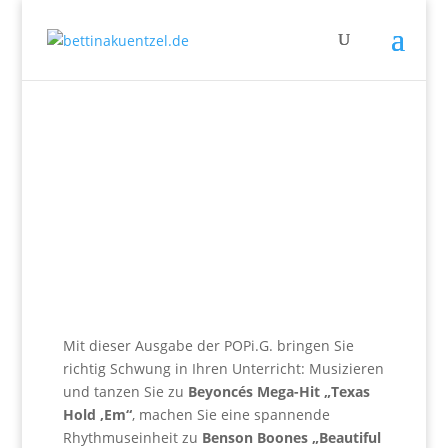
LUGERT
|
POP I.G.
|
ZEITSCHRIFT
Ab heute gibt’s die Pop i.G. 47!
Aug. 12, 2024
Mit dieser Ausgabe der POPi.G. bringen Sie
richtig Schwung in Ihren Unterricht: Musizieren
und tanzen Sie zu
Beyoncés Mega-Hit „Texas
Hold ‚Em“
, machen Sie eine spannende
Rhythmuseinheit zu
Benson Boones „Beautiful