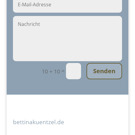
Senden
=
10 + 10
bettinakuentzel.de