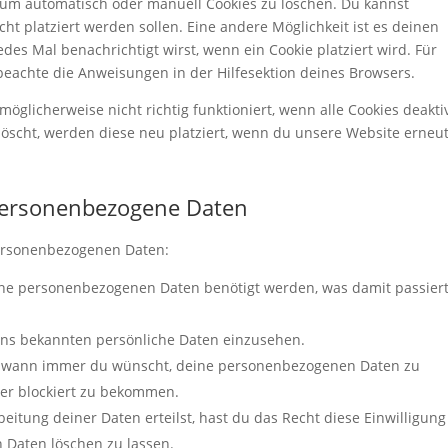
um automatisch oder manuell Cookies zu löschen. Du kannst
cht platziert werden sollen. Eine andere Möglichkeit ist es deinen
des Mal benachrichtigt wirst, wenn ein Cookie platziert wird. Für
beachte die Anweisungen in der Hilfesektion deines Browsers.
öglicherweise nicht richtig funktioniert, wenn alle Cookies deaktiv
öscht, werden diese neu platziert, wenn du unsere Website erneu
 personenbezogene Daten
personenbezogenen Daten:
ine personenbezogenen Daten benötigt werden, was damit passier
uns bekannten persönliche Daten einzusehen.
ht wann immer du wünscht, deine personenbezogenen Daten zu
der blockiert zu bekommen.
eitung deiner Daten erteilst, hast du das Recht diese Einwilligung
Daten löschen zu lassen.