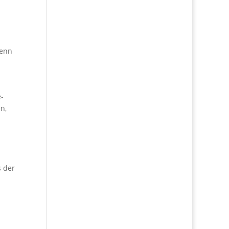
denn
e-
n,
s der