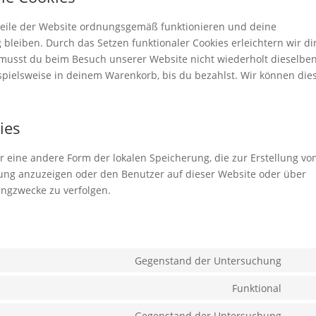
 Teile der Website ordnungsgemäß funktionieren und deine
bleiben. Durch das Setzen funktionaler Cookies erleichtern wir di
musst du beim Besuch unserer Website nicht wiederholt dieselbe
ispielsweise in deinem Warenkorb, bis du bezahlst. Wir können die
ies
r eine andere Form der lokalen Speicherung, die zur Erstellung vo
ng anzuzeigen oder den Benutzer auf dieser Website oder über
ngzwecke zu verfolgen.
Gegenstand der Untersuchung
Cons
to
Funktional
Cons
servi
to
Gegenstand der Untersuchung