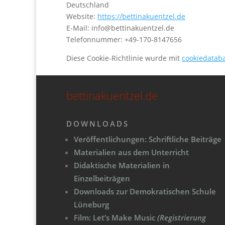
Deutschland
Website:
https://bettinakuentzel.de
E-Mail:
info@
bettinakuentzel.de
Telefonnummer: +49-170-8147656
Diese Cookie-Richtlinie wurde mit
cookiedatab
bettinakuentzel.de
DOWNLOADS
Veröffentlichungen: Schriftliche Beiträge
Materialien aus dem Unterricht
Didaktische Materialien in
Einzelbeiträgen
Downloads zur Demokratischen Schule
Lüneburg
Film: Let’s Make Music
(Registrierung