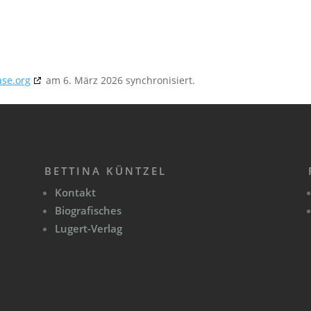
ase.org
am 6. März 2026 synchronisiert.
BETTINA KÜNTZEL
Kontakt
Biografisches
Lugert-Verlag