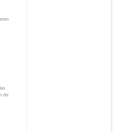
ionen
das
n dir