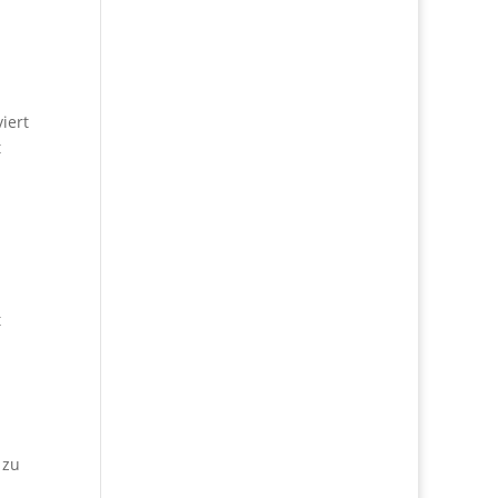
iert
t
t
 zu