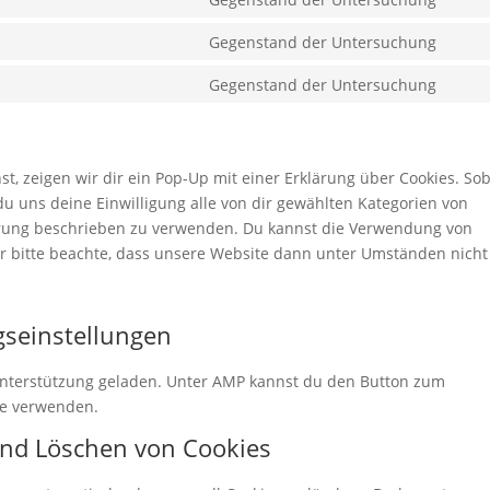
borl
Cons
servi
to
Gegenstand der Untersuchung
word
Cons
servi
to
Gegenstand der Untersuchung
vime
Cons
servi
to
yout
servi
sons
, zeigen wir dir ein Pop-Up mit einer Erklärung über Cookies. So
 du uns deine Einwilligung alle von dir gewählten Kategorien von
lärung beschrieben zu verwenden. Du kannst die Verwendung von
er bitte beachte, dass unsere Website dann unter Umständen nicht
gseinstellungen
-Unterstützung geladen. Unter AMP kannst du den Button zum
te verwenden.
und Löschen von Cookies