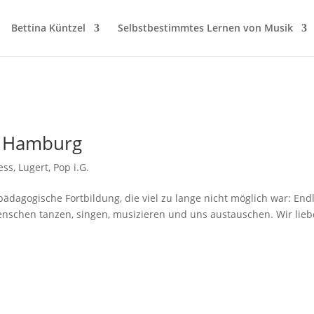
Bettina Küntzel
Selbstbestimmtes Lernen von Musik
n Hamburg
ess
,
Lugert
,
Pop i.G.
̈dagogische Fortbildung, die viel zu lange nicht möglich war: End
nschen tanzen, singen, musizieren und uns austauschen. Wir lie